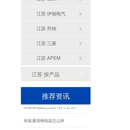
小型继电器选型指南，和泉小型继电器靠谱吗
江苏 伊顿电气
小型继电器选型指南
江苏 邦纳
继电器的作用是什么
江苏 三菱
和泉继电器价格多少钱一个
江苏 APEM
继电器的工作原理及作用
江苏 按产品
继电器选型方法有哪些
继电器有什么用
推荐资讯
和泉继电器怎么样?好不好用?
和泉通用继电器怎么样