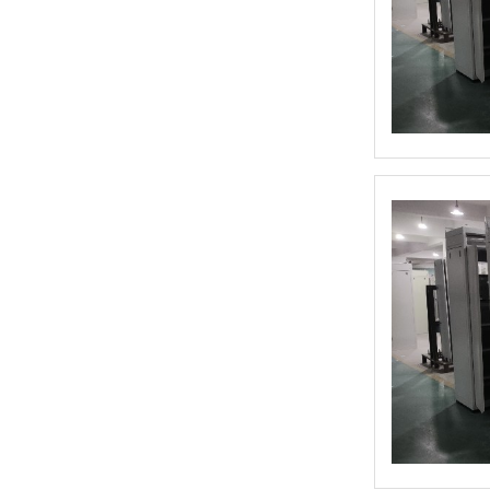
和泉HE2B型 使能开关
HG2G-V型 可编程显示器(5.7英寸) 高性能型