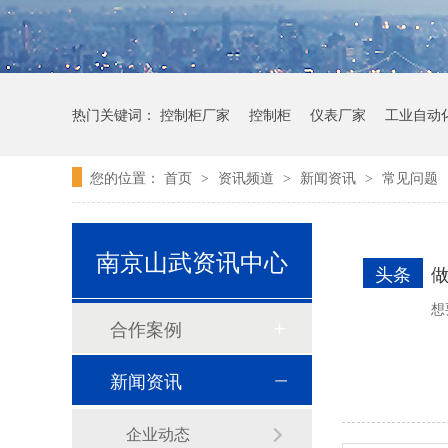
热门关键词：
控制柜厂家
控制柜
仪表厂家
工业自动
您的位置：
首页
资讯频道
新闻资讯
常见问题
>
>
>
和泉HG4G-V型 可编程显示器(12.1英寸)
南京山武资讯中心
头条
做
想
合作案例
新闻资讯
企业动态
和泉 APEM HE2G-21SHE使能开关