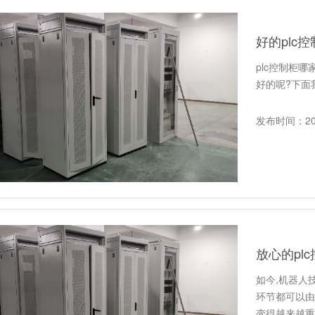
好的plc
plc控制柜
好的呢?下面
发布时间：202
放心的pl
如今,机器人
环节都可以由
变得越来越重