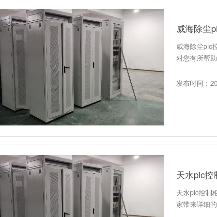
威海除尘p
威海除尘pl
对您有所帮助
发布时间：202
天水plc
天水plc控
家带来详细的