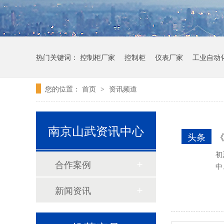
热门关键词：
控制柜厂家
控制柜
仪表厂家
工业自动
您的位置：
首页
资讯频道
>
南京山武资讯中心
和泉HG4G-V型 可编程显示器(12.1英寸)
头条
初
合作案例
中
新闻资讯