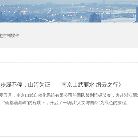
化控制软件
《步履不停，山河为证——南京山武丽水·缙云之行》
夏五月，南京山武自动化系统有限公司的团队暂别忙碌节奏，奔赴浙江丽水
、“仙都鼎湖峰”的巍峨下，开启了一场以“人文与自然”为底色的旅程。