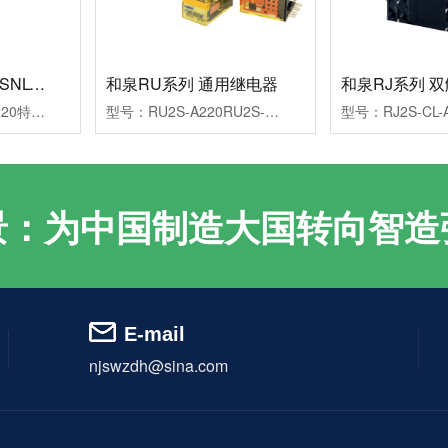
和泉继电器RN2S-SNL-A220
和泉RU系列 通用继电器
型号：RN2S-SNL-A220特点：适合替换RM2/RY4型继电器
型号：RU2S-A220RU2S-D24特点：高性能通用小型继电器，适应环保要求的设计参数：交流|220VAC|2NO+2NC|10A系列：RU品类：中间继电器发货地：南京控制线圈类型：交流制电压：220VAC触点类型：2NO+2NC额定电流：10ALED指示灯：带灯
景：为中国制造大国转向智造
E-mail
njswzdh@sina.com