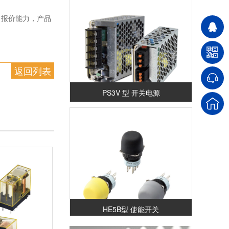
、报价能力，产品
！
返回列表
PS3V 型 开关电源
HE5B型 使能开关