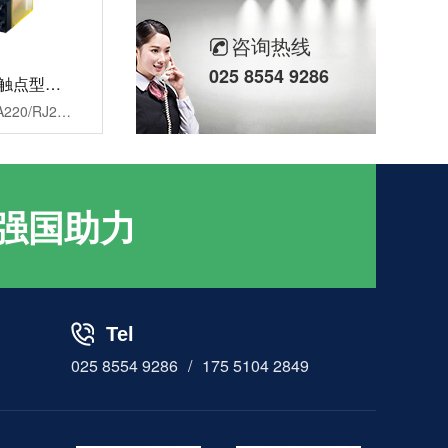
咨询热线
025 8554 9286
和泉RJ系列 双触点型功率继电器
型号：RJ2S-CL-A220/RJ2S-CL-D24特点：机身宽仅为12.7mm，形状小，触点的容许电流大价格：询价所属系列：RJ品类：薄型功率继电器触点结构：DPDT极数2级端子形状：插针端子触点构造：单触点型动作显示：TRUE允许电流：8A
HE6B型 使能开关
强国助力
Tel
025 8554 9286
/
175 5104 2849
HE3B型 使能开关