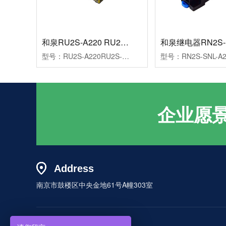
和泉RU2S-A220 RU2S-D24
型号：RU2S-A220RU2S-D24特点：高性能通用小型继电器，适应环保要求的设计参数：交流|220VAC|2NO+2NC|10A系列：RU品类：中间继电器发货地：南京控制线圈类型：交流制电压：220VAC触点类型：2NO+2NC额定电流：10ALED指示灯：带灯
企业愿
Address
南京市鼓楼区中央金地61号A幢303室