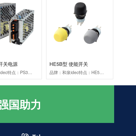
 开关电源
HE5B型 使能开关
品牌：和泉idec特点：PS3V型开关电源适用于装置“小型化”的紧凑型快捷开关电源。产品：开关电源运输方式：物流/送货上门价格：询价
品牌：和泉idec特点：HE5B型使能开关圆形操作部型，ø16安装孔便于安装。适合小型示教器用2触点3位置开关。产品：使能开关运输方式：物流/送货上门价格：询价
强国助力