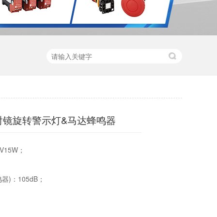
反射镜旋转警示灯&马达蜂鸣器
4V15W；
器)：105dB；