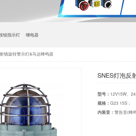
按钮指示灯
继电器
反射镜旋转警示灯&马达蜂鸣器
SNES灯泡
型号：
12V15W、2
规格：
G23 15S；
内装音：
警告音(蜂鸣