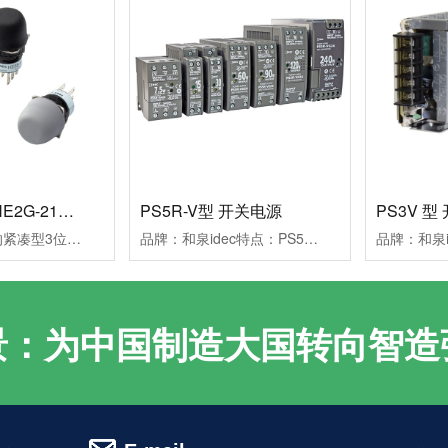
和泉 APEM HE2G-21SHE使能开关
PS5R-V型 开关电源
PS3V 型
附带辅助触点的紧凑型3位置使能开关。依据人体工学，用于回避危险的OFF→ON→OFF的3位置动作。按压OFF（位置3）→放开OFF（位置1）之间，不会形成ON状态的结构。IEC60204-1（2005）：10.9项、IEC60947-5-8（2006）：7.1.9项,辅助开关可区别按钮复位状态的OFF（位置1）与按压状态的OFF（位置3）。（辅助开关具有直接开路动作功能）,内置可对应电路回路冗余化（Redundancy）的2触点。
品牌：和泉idec特点：PS5R-V型开关电源对应6个安装方向的小型DIN导轨安装型开关电源。产品：开关电源运输方式：物流/送货上门价格：询价
景：为中国制造大国转向智造