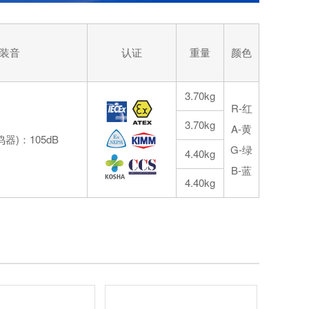
装音
认证
重量
颜色
3.70kg
R-红
3.70kg
A-黄
器)：105dB
G-绿
4.40kg
B-蓝
4.40kg